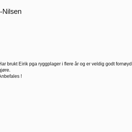
-Nilsen
Har brukt Eirik pga ryggplager i flere år og er veldig godt fornøy
gjøre.
Anbefales !