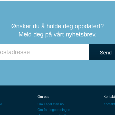
Ønsker du å holde deg oppdatert?
Meld deg på vårt nyhetsbrev.
Hvis
du
Send
er
et
menneske
kan
du
ignorere
dette
feltet
Om oss
Kontakt
e...
Om Legelisten.no
Kontakt
Om fastlegeordningen