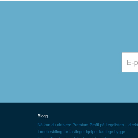
Blogg
Nå kan du aktivere Premium Profil på Legelisten – direkt
Timebestilling for fastleger hjelper fastlege bygge...