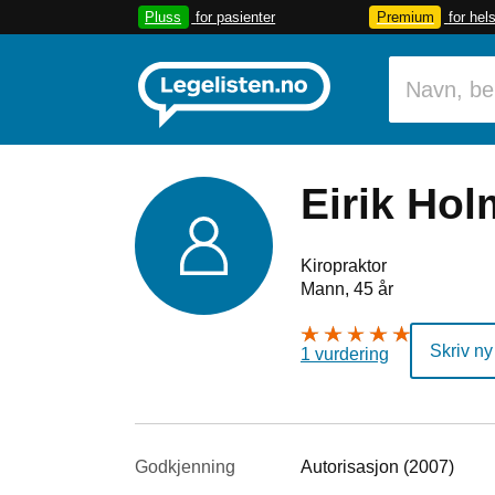
Pluss
for pasienter
Premium
for hel
Eirik Hol
Kiropraktor
Mann, 45 år
Skriv ny
1 vurdering
Godkjenning
Autorisasjon (2007)