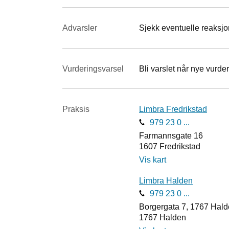
Advarsler
Sjekk eventuelle reaksjon
Vurderings­varsel
Bli varslet når nye vurder
Praksis
Limbra Fredrikstad
979 23 0 ...
Farmannsgate 16
1607
Fredrikstad
Vis kart
Limbra Halden
979 23 0 ...
Borgergata 7, 1767 Hal
1767
Halden