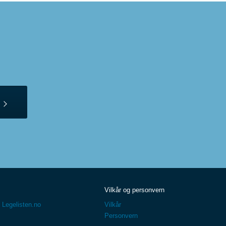
Vilkår og personvern
 Legelisten.no
Vilkår
Personvern