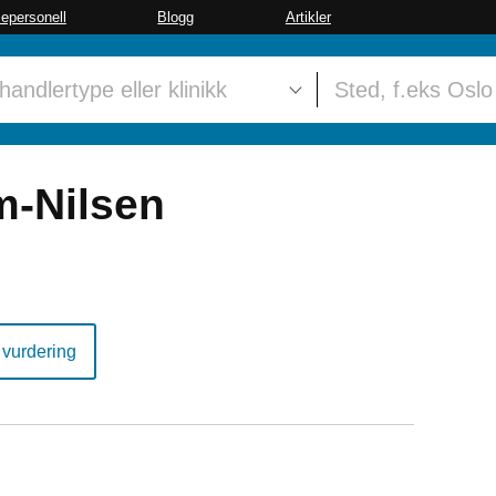
sepersonell
Blogg
Artikler
m-Nilsen
 vurdering