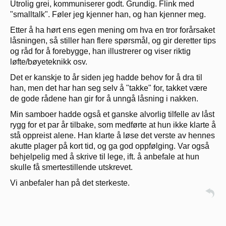
Utrolig grei, kommuniserer godt. Grundig. Flink med
"smalltalk". Føler jeg kjenner han, og han kjenner meg.
Etter å ha hørt ens egen mening om hva en tror forårsaket
låsningen, så stiller han flere spørsmål, og gir deretter tips
og råd for å forebygge, han illustrerer og viser riktig
løfte/bøyeteknikk osv.
Det er kanskje to år siden jeg hadde behov for å dra til
han, men det har han seg selv å "takke" for, takket være
de gode rådene han gir for å unngå låsning i nakken.
Min samboer hadde også et ganske alvorlig tilfelle av låst
rygg for et par år tilbake, som medførte at hun ikke klarte å
stå oppreist alene. Han klarte å løse det verste av hennes
akutte plager på kort tid, og ga god oppfølging. Var også
behjelpelig med å skrive til lege, ift. å anbefale at hun
skulle få smertestillende utskrevet.
Vi anbefaler han på det sterkeste.