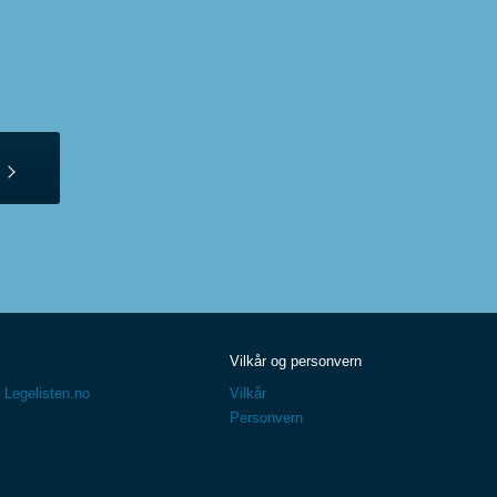
Vilkår og personvern
 Legelisten.no
Vilkår
Personvern