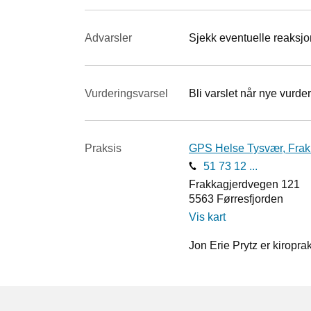
Advarsler
Sjekk eventuelle reaksjon
Vurderings­varsel
Bli varslet når nye vurder
Praksis
GPS Helse Tysvær, Frak
51 73 12 ...
Frakkagjerdvegen 121
5563
Førresfjorden
Vis kart
Jon Erie Prytz er kiroprak