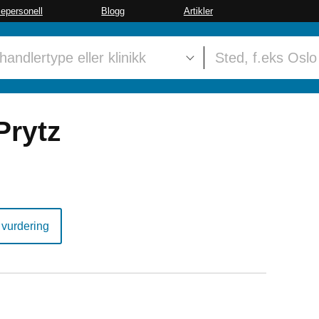
sepersonell
Blogg
Artikler
Prytz
 vurdering