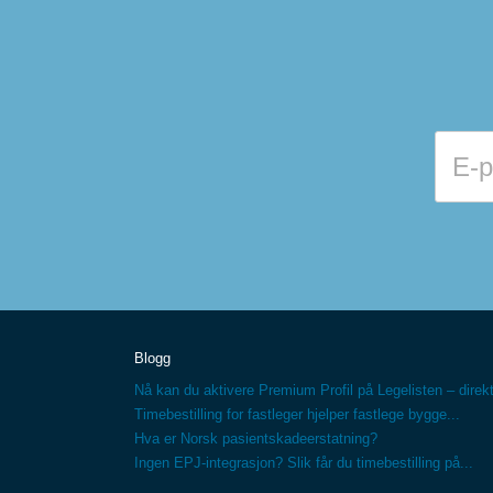
Blogg
Nå kan du aktivere Premium Profil på Legelisten – direkt
Timebestilling for fastleger hjelper fastlege bygge...
Hva er Norsk pasientskadeerstatning?
Ingen EPJ-integrasjon? Slik får du timebestilling på...