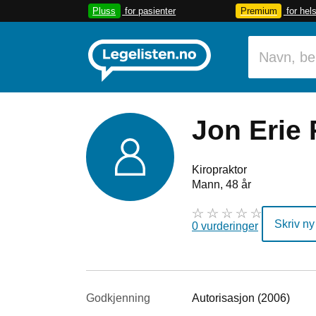
Pluss
for pasienter
Premium
for hel
Jon Erie 
Kiropraktor
Mann, 48 år
Skriv ny
0 vurderinger
Godkjenning
Autorisasjon (2006)