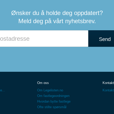
Ønsker du å holde deg oppdatert?
Meld deg på vårt nyhetsbrev.
Send
Om oss
Kontakt
e...
Om Legelisten.no
Kontakt
Om fastlegeordningen
Hvordan bytte fastlege
Ofte stilte spørsmål