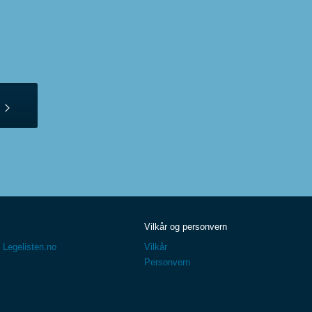
Vilkår og personvern
 Legelisten.no
Vilkår
Personvern