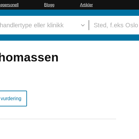
sepersonell
Blogg
Artikler
Thomassen
 vurdering