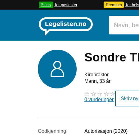
Pluss
for pasienter
Premium
for hel
Sondre 
Kiropraktor
Mann, 33 år
Skriv ny
0 vurderinger
Godkjenning
Autorisasjon (2020)