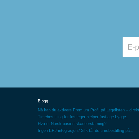
Blogg
Nå kan du aktivere Premium Profil på Legelisten – direkt
Timebestilling for fastleger hjelper fastlege bygge...
Hva er Norsk pasientskadeerstatning?
Ingen EPJ-integrasjon? Slik får du timebestilling på...