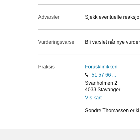
Advarsler
Sjekk eventuelle reaksjon
Vurderings­varsel
Bli varslet når nye vurder
Praksis
Forusklinikken
51 57 66 ...
Svanholmen 2
4033
Stavanger
Vis kart
Sondre Thomassen er kir