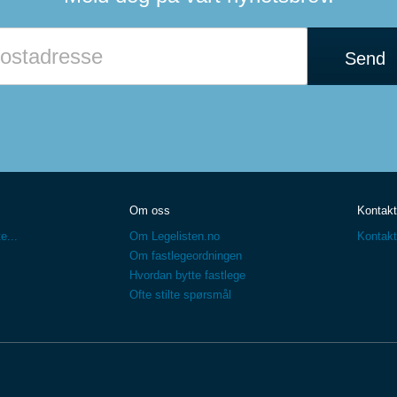
Send
Om oss
Kontakt
e...
Om Legelisten.no
Kontakt
Om fastlegeordningen
Hvordan bytte fastlege
Ofte stilte spørsmål