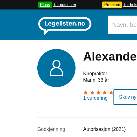
Pluss
for pasienter
Premium
for hel
Alexande
Kiropraktor
Mann, 33 år
Skriv ny
1 vurdering
Godkjenning
Autorisasjon (2021)