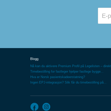
Blogg
Nå kan du aktivere Premium Profil på Legelisten – direkt
Timebestilling for fastleger hjelper fastlege bygge...
Hva er Norsk pasientskadeerstatning?
Ingen EPJ-integrasjon? Slik får du timebestilling på...