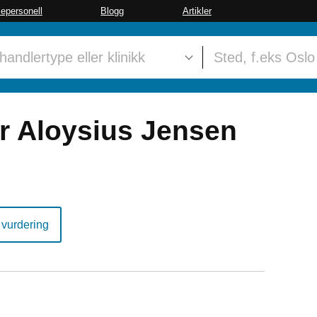
sepersonell
Blogg
Artikler
r Aloysius Jensen
 vurdering