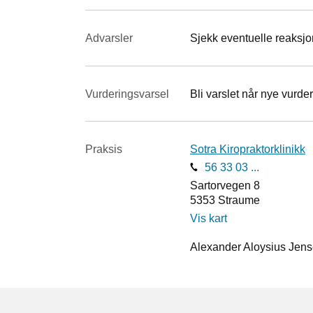
Advarsler
Sjekk eventuelle reaksjon
Vurderings­varsel
Bli varslet når nye vurder
Praksis
Sotra Kiropraktorklinikk
56 33 03 ...
Sartorvegen 8
5353
Straume
Vis kart
Alexander Aloysius Jense