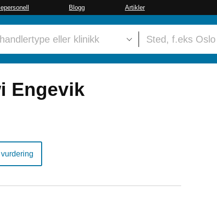
sepersonell
Blogg
Artikler
i Engevik
 vurdering