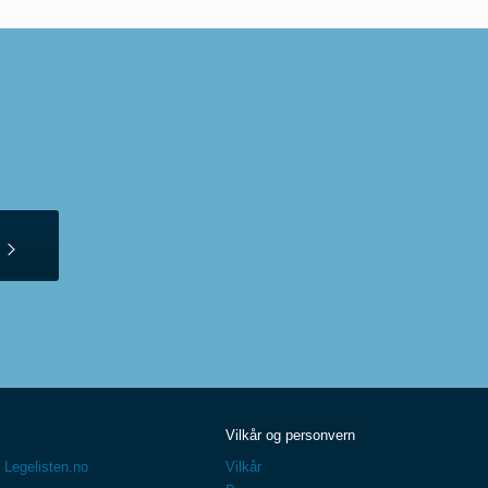
Vilkår og personvern
 Legelisten.no
Vilkår