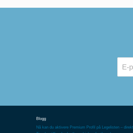
Blogg
Nå kan du aktivere Premium Profil på Legelisten – direkt