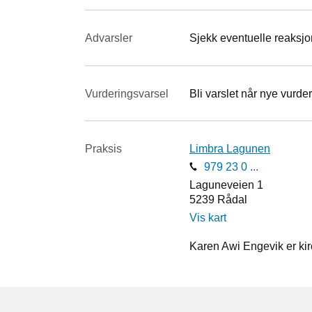
Advarsler
Sjekk eventuelle reaksjon
Vurderings­varsel
Bli varslet når nye vurder
Praksis
Limbra Lagunen
979 23 0 ...
Laguneveien 1
5239
Rådal
Vis kart
Karen Awi Engevik er kir