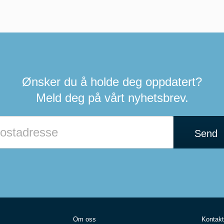
Ønsker du å holde deg oppdatert?
Meld deg på vårt nyhetsbrev.
Send
Om oss
Kontakt