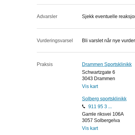
Advarsler
Sjekk eventuelle reaksjon
Vurderings­varsel
Bli varslet når nye vurder
Praksis
Drammen Sportsklinikk
Schwartzgate 6
3043
Drammen
Vis kart
Solberg sportsklinikk
911 95 3 ...
Gamle riksvei 106A
3057
Solbergelva
Vis kart