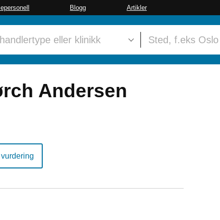
sepersonell
Blogg
Artikler
rch Andersen
 vurdering