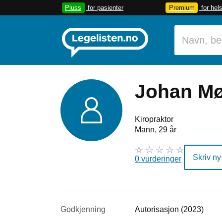
Pluss
for pasienter
Premium
for hel
Johan Mø
Kiropraktor
Mann, 29 år
Skriv ny
0 vurderinger
Godkjenning
Autorisasjon (2023)