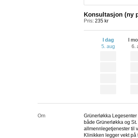
Konsultasjon (ny 
Pris:
235 kr
I dag
I m
5. aug
6.
Om
Grünerløkka Legesenter er
både Grünerløkka og St.
allmennlegetjenester til
Klinikken legger vekt på 