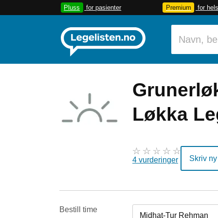
Pluss
for pasienter
Premium
for hel
Grunerlø
Løkka Le
Skriv ny
4 vurderinger
Bestill time