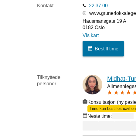
Kontakt
22 37 00 ...
www.grunerlokkalege
Hausmansgate 19 A
0182
Oslo
Vis kart
Bestill time
Tilknyttede
Midhat-Tu
personer
Allmennlegesp
Konsultasjon (ny pasie
Time kan bestilles uavheng
Neste time: