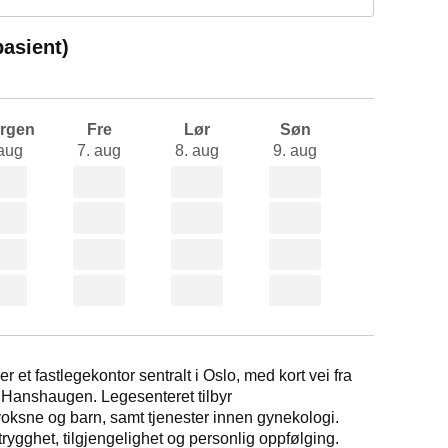
pasient)
orgen
Fre
Lør
Søn
 aug
7. aug
8. aug
9. aug
 et fastlegekontor sentralt i Oslo, med kort vei fra
 Hanshaugen. Legesenteret tilbyr
 voksne og barn, samt tjenester innen gynekologi.
trygghet, tilgjengelighet og personlig oppfølging.