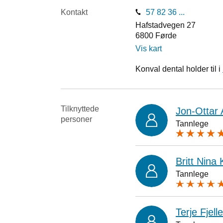
Kontakt
57 82 36 ...
Hafstadvegen 27
6800
Førde
Vis kart
Konval dental holder til i
Tilknyttede
Jon-Ottar 
personer
Tannlege
Britt Nina
Tannlege
Terje Fjell