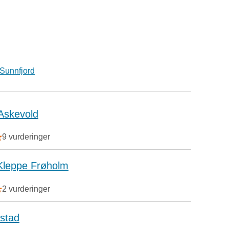
Sunnfjord
Askevold
9 vurderinger
 Kleppe Frøholm
2 vurderinger
estad