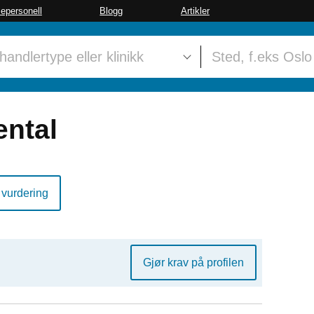
sepersonell
Blogg
Artikler
ental
 vurdering
Gjør krav på profilen