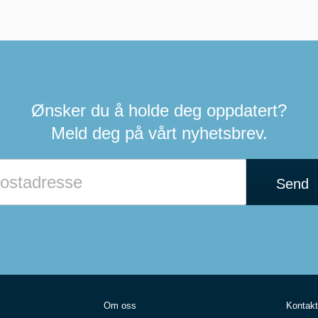
Ønsker du å holde deg oppdatert?
Meld deg på vårt nyhetsbrev.
Send
Om oss
Kontakt