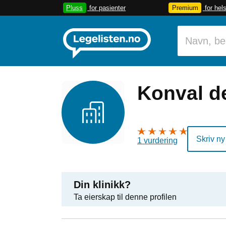
Pluss
for pasienter
Premium
for hel
Konval d
Skriv ny
1 vurdering
Din klinikk?
Ta eierskap til denne profilen