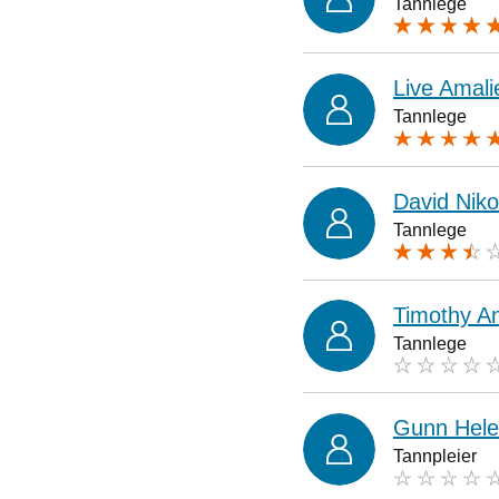
Tannlege
Live Amal
Tannlege
David Niko
Tannlege
Timothy A
Tannlege
Gunn Hele
Tannpleier