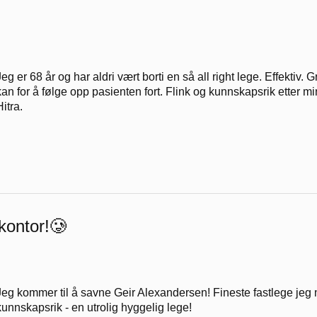
Jeg er 68 år og har aldri vært borti en så all right lege. Effektiv.
kan for å følge opp pasienten fort. Flink og kunnskapsrik etter mi
Hitra.
ekontor!🥲
Jeg kommer til å savne Geir Alexandersen! Fineste fastlege jeg 
kunnskapsrik - en utrolig hyggelig lege!