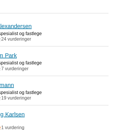
Alexandersen
esialist og fastlege
24 vurderinger
m Park
esialist og fastlege
7 vurderinger
fmann
esialist og fastlege
19 vurderinger
g Karlsen
1 vurdering