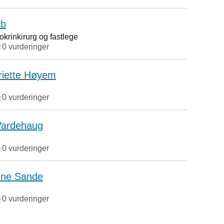
ib
okrinkirurg og fastlege
0 vurderinger
riette Høyem
0 vurderinger
Vardehaug
0 vurderinger
une Sande
0 vurderinger