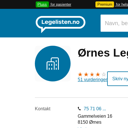
Pluss
for pasienter
Premium
for hel
Ørnes Le
Skriv n
51 vurderinger
Kontakt
75 71 06 ...
Gammelveien 16
8150
Ørnes