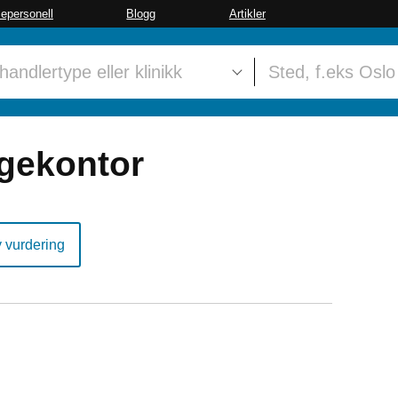
sepersonell
Blogg
Artikler
gekontor
y vurdering