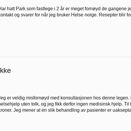
Har hatt Park som fastlege i 2 år er meget fornøyd de gangene je
kontakt og svarer for når jeg bruker Helse norge. Resepter blir fo
ikke
Jeg er veldig misfornøyd med konsultasjonen hos denne legen. Hu
helsehjelp uten tolk, og jeg fikk derfor ingen medisinsk hjelp. Til
kroner. Jeg mener at en slik behandling av pasienter er uakseptab