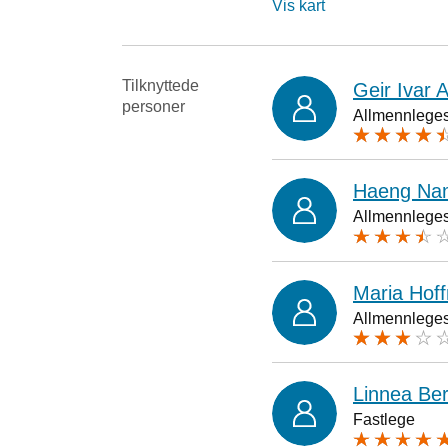
Vis kart
Tilknyttede
Geir Ivar 
personer
Allmennlegesp
Haeng Na
Allmennlegesp
Maria Hof
Allmennlegesp
Linnea Ber
Fastlege