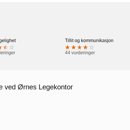
gelighet
Tillit og kommunikasjon
deringer
44 vurderinger
re ved Ørnes Legekontor