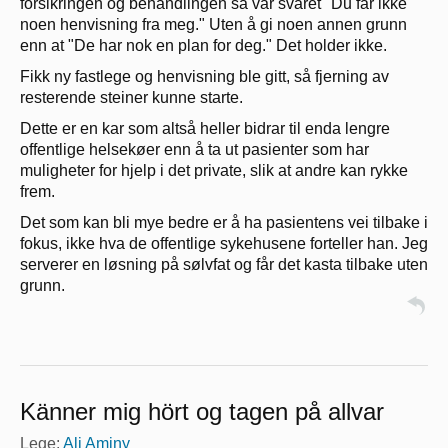
forsikringen og behandlingen så var svaret "Du får ikke
noen henvisning fra meg." Uten å gi noen annen grunn
enn at "De har nok en plan for deg." Det holder ikke.
Fikk ny fastlege og henvisning ble gitt, så fjerning av
resterende steiner kunne starte.
Dette er en kar som altså heller bidrar til enda lengre
offentlige helsekøer enn å ta ut pasienter som har
muligheter for hjelp i det private, slik at andre kan rykke
frem.
Det som kan bli mye bedre er å ha pasientens vei tilbake i
fokus, ikke hva de offentlige sykehusene forteller han. Jeg
serverer en løsning på sølvfat og får det kasta tilbake uten
grunn.
Känner mig hört og tagen på allvar
Lege:
Ali Aminy