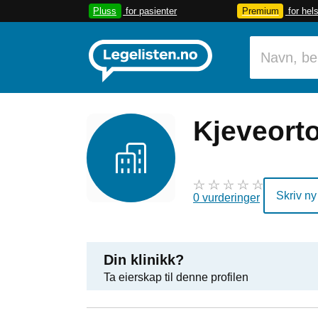
Pluss
for pasienter
Premium
for hel
Kjeveort
Skriv ny
0 vurderinger
Din klinikk?
Ta eierskap til denne profilen