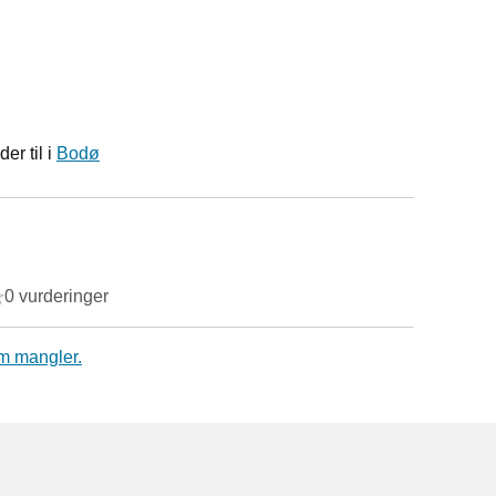
er til i
Bodø
0 vurderinger
m mangler.