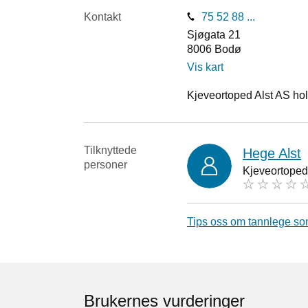
Kontakt
75 52 88 ...
Sjøgata 21
8006
Bodø
Vis kart
Kjeveortoped Alst AS hold
Tilknyttede
Hege Alst
personer
Kjeveortoped
Tips oss om tannlege so
Brukernes vurderinger