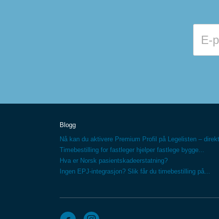
Blogg
Nå kan du aktivere Premium Profil på Legelisten – direkt
Timebestilling for fastleger hjelper fastlege bygge...
Hva er Norsk pasientskadeerstatning?
Ingen EPJ-integrasjon? Slik får du timebestilling på...