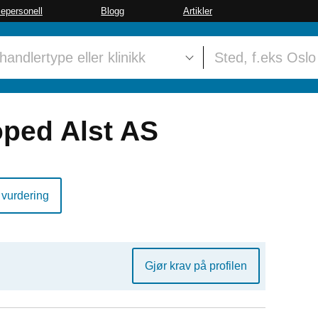
sepersonell
Blogg
Artikler
oped Alst AS
 vurdering
Gjør krav på profilen