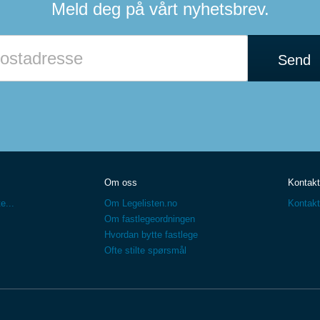
Meld deg på vårt nyhetsbrev.
Send
Om oss
Kontakt
e...
Om Legelisten.no
Kontakt
Om fastlegeordningen
Hvordan bytte fastlege
Ofte stilte spørsmål