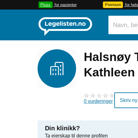
Pluss
for pasienter
Premium
for hel
Halsnøy 
Kathleen 
Skriv ny
0 vurderinger
Din klinikk?
Ta eierskap til denne profilen