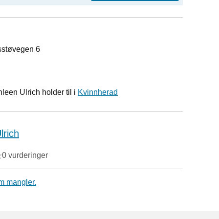
sstøvegen 6
een Ulrich holder til i
Kvinnherad
lrich
0 vurderinger
m mangler.