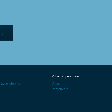
Vilkår og personvern
 Legelisten.no
Vilkår
Personvern