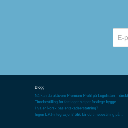
Blogg
Nå kan du aktivere Premium Profil på Legelisten – direkt
Timebestilling for fastleger hjelper fastlege bygge...
Hva er Norsk pasientskadeerstatning?
Ingen EPJ-integrasjon? Slik får du timebestilling på...