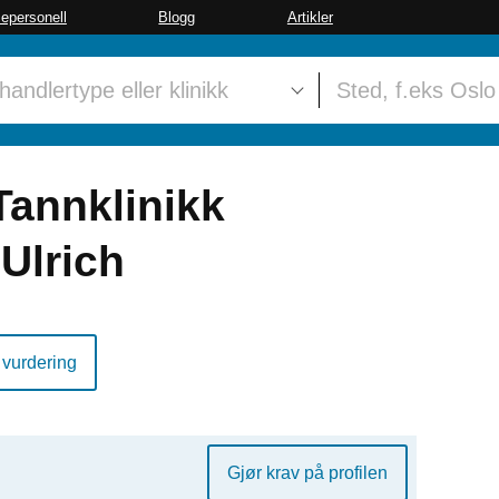
sepersonell
Blogg
Artikler
Tannklinikk
Ulrich
 vurdering
Gjør krav på profilen