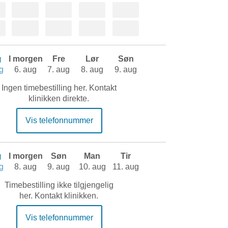
g
I morgen
Fre
Lør
Søn
g
6. aug
7. aug
8. aug
9. aug
Ingen timebestilling her. Kontakt
klinikken direkte.
Vis telefonnummer
g
I morgen
Søn
Man
Tir
g
8. aug
9. aug
10. aug
11. aug
Timebestilling ikke tilgjengelig
her. Kontakt klinikken.
Vis telefonnummer