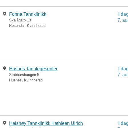
Fonna Tannklinikk
I da
7. au
Skalågato 13
Rosendal
,
Kvinnherad
Husnes Tannlegesenter
I da
7. au
Stabburshaugen 5
Husnes
,
Kvinnherad
Halsnøy Tannklinikk Kathleen Ulrich
I da