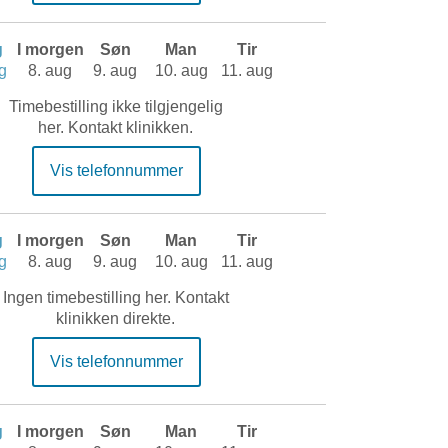
g
I morgen
Søn
Man
Tir
g
8. aug
9. aug
10. aug
11. aug
Timebestilling ikke tilgjengelig
her. Kontakt klinikken.
Vis telefonnummer
g
I morgen
Søn
Man
Tir
g
8. aug
9. aug
10. aug
11. aug
Ingen timebestilling her. Kontakt
klinikken direkte.
Vis telefonnummer
g
I morgen
Søn
Man
Tir