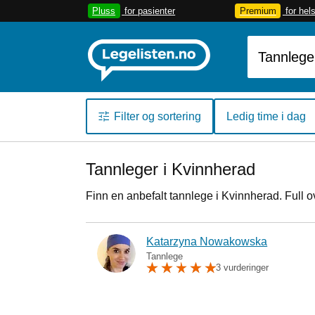
Pluss
for pasienter
Premium
for hel
Filter og sortering
Ledig time i dag
Tannleger i Kvinnherad
Finn en anbefalt tannlege i Kvinnherad. Full o
Katarzyna Nowakowska
Tannlege
3 vurderinger