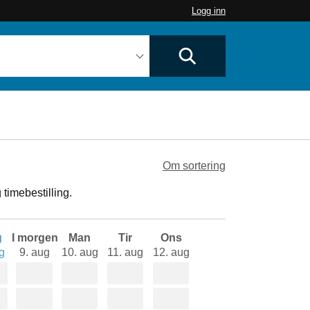
Logg inn
Om sortering
timebestilling.
g
I morgen
Man
Tir
Ons
g
9. aug
10. aug
11. aug
12. aug