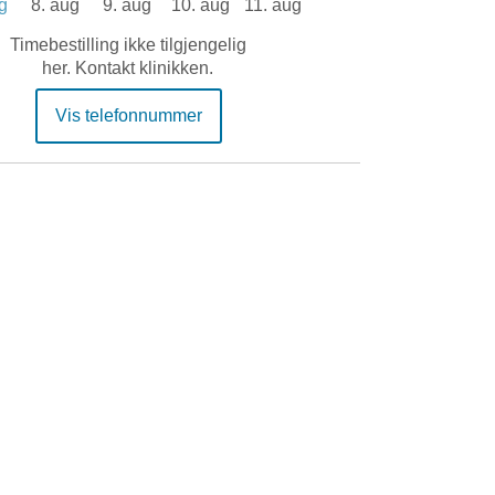
g
8. aug
9. aug
10. aug
11. aug
Timebestilling ikke tilgjengelig
her. Kontakt klinikken.
Vis telefonnummer