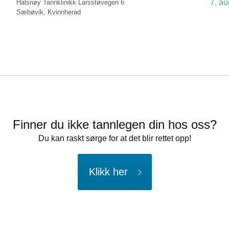
7. au
Halsnøy Tannklinikk Larsstøvegen 6
Sæbøvik
,
Kvinnherad
Finner du ikke tannlegen din hos oss?
Du kan raskt sørge for at det blir rettet opp!
Klikk her