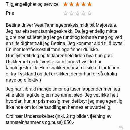
Tilgjengelighet og service
Pris
Bettina driver Vest Tannlegepraksis midt på Majorstua.
Jeg har ekstremt tannlegeskrekk. Da jeg endelig måtte
gjøre noe så letet jeg lenge rundt og forhørte meg og ved
en tilfeldighet traff jeg Bettina. Jeg kommer aldri til å bytte!
En mer forståelsesfull tannlege finner du ikke.
Hun lytter til deg og forklarer hele tiden hva hun gjør.
Usikkerhet er det verste som finnes hvis du har
tannlegeskrekk. Hun snakker morsomt, sikkert fordi hun
er fra Tyskland og det er sikkert derfor hun er så utrolig
nøye og effektiv:)
Jeg har tilbrakt mange timer og tusenlapper der men jeg
ville aldri lagt de igjen noe annet sted. Jeg vet ikke helt
hvordan hun er prismessig men det bryr jeg meg egentlig
ikke noe om for behandlingen hennes er uvurderlig.
Ordinær Undersøkelse: (inkl. 2 rtg bilder, fjerning av
tannstein/tannrens og puss) 850.-