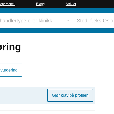
sepersonell
Blogg
Artikler
øring
 vurdering
Gjør krav på profilen