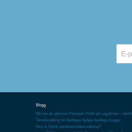
Blogg
Nå kan du aktivere Premium Profil på Legelisten – direkt
Timebestilling for fastleger hjelper fastlege bygge...
Hva er Norsk pasientskadeerstatning?