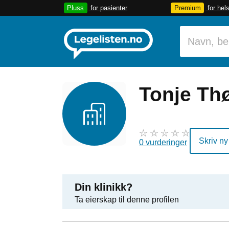
Pluss
for pasienter
Premium
for hel
Tonje Th
Skriv ny
0 vurderinger
Din klinikk?
Ta eierskap til denne profilen