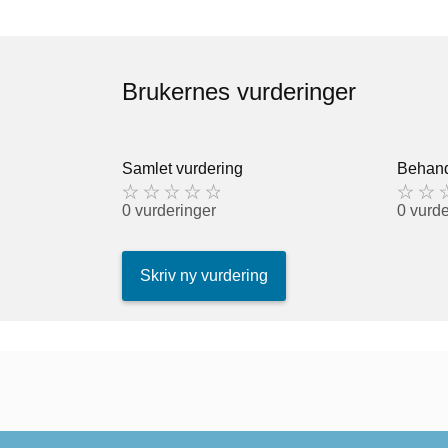
Brukernes vurderinger
Samlet vurdering
Behand
0 vurderinger
0 vurde
Skriv ny vurdering