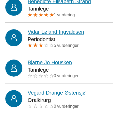
Benedicte Elisabeth Strand
Tannlege
1 vurdering
Vidar Løland Ingvaldsen
Periodontist
5 vurderinger
Bjarne Jo Housken
Tannlege
0 vurderinger
Vegard Drange Østensjø
Oralkirurg
0 vurderinger