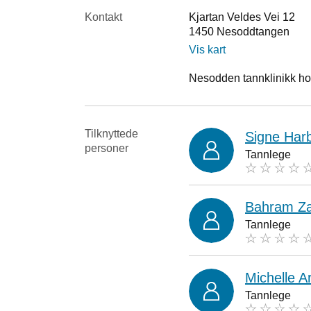
Kontakt
Kjartan Veldes Vei 12
1450
Nesoddtangen
Vis kart
Nesodden tannklinikk hold
Tilknyttede
Signe Har
personer
Tannlege
Bahram Za
Tannlege
Michelle A
Tannlege