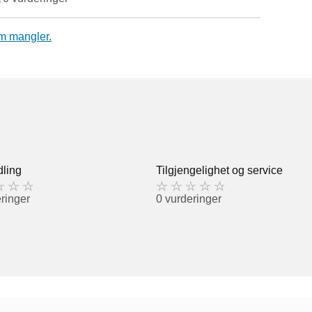
m mangler.
ling
Tilgjengelighet og service
ringer
0 vurderinger