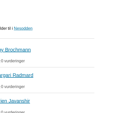
er til i
Nesodden
by Brochmann
0 vurderinger
rgari Radmard
0 vurderinger
rien Javanshir
0 vurderinger