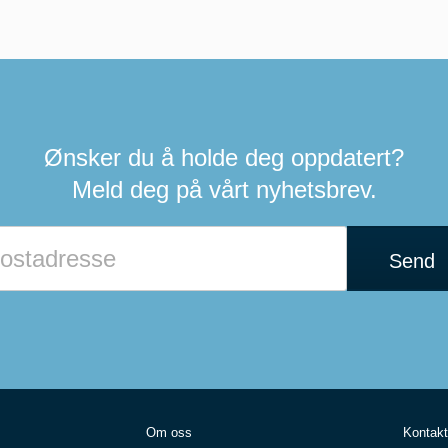
Ønsker du å holde deg oppdatert?
Meld deg på vårt nyhetsbrev.
Send
Om oss
Kontakt