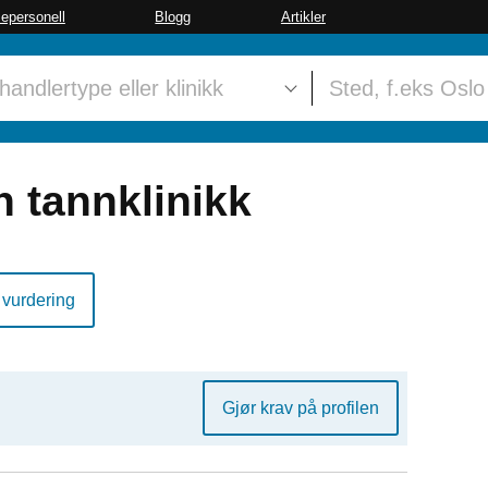
sepersonell
Blogg
Artikler
 tannklinikk
 vurdering
Gjør krav på profilen