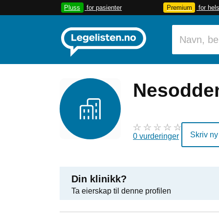
Pluss
for pasienter
Premium
for hel
Nesodden
Skriv ny
0 vurderinger
Din klinikk?
Ta eierskap til denne profilen