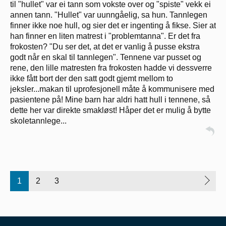
til "hullet" var ei tann som vokste over og "spiste" vekk ei
annen tann. "Hullet" var uunngåelig, sa hun. Tannlegen
finner ikke noe hull, og sier det er ingenting å fikse. Sier at
han finner en liten matrest i "problemtanna". Er det fra
frokosten? "Du ser det, at det er vanlig å pusse ekstra
godt når en skal til tannlegen". Tennene var pusset og
rene, den lille matresten fra frokosten hadde vi dessverre
ikke fått bort der den satt godt gjemt mellom to
jeksler...makan til uprofesjonell måte å kommunisere med
pasientene på! Mine barn har aldri hatt hull i tennene, så
dette her var direkte smakløst! Håper det er mulig å bytte
skoletannlege...
1
2
3