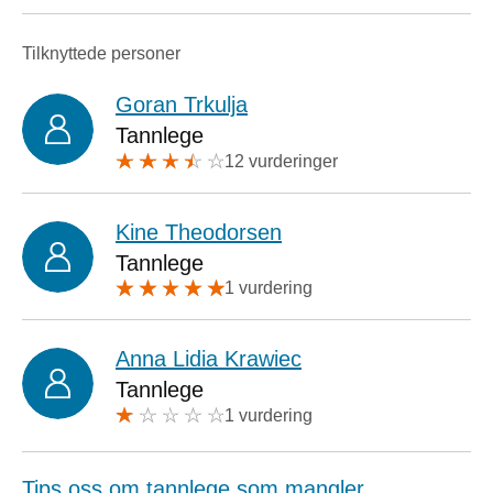
Tilknyttede personer
Goran Trkulja
Tannlege
12 vurderinger
Kine Theodorsen
Tannlege
1 vurdering
Anna Lidia Krawiec
Tannlege
1 vurdering
Tips oss om tannlege som mangler.