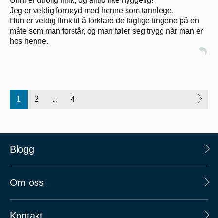
Unni er utrolig flink, og alltid like hyggelig!
Jeg er veldig fornøyd med henne som tannlege.
Hun er veldig flink til å forklare de faglige tingene på en
måte som man forstår, og man føler seg trygg når man er
hos henne.
1
2
...
4
Blogg
Om oss
Kontakt