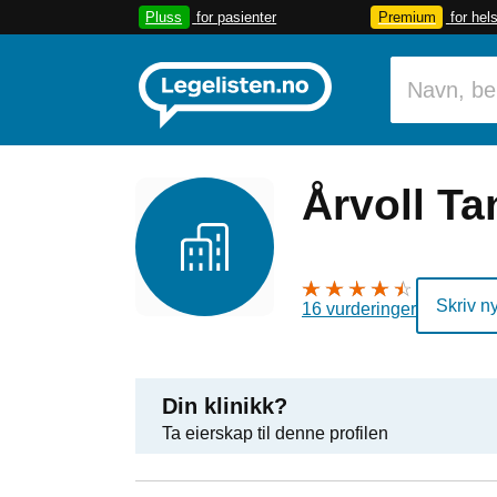
Pluss
for pasienter
Premium
for hel
Årvoll T
Skriv n
16 vurderinger
Din klinikk?
Ta eierskap til denne profilen