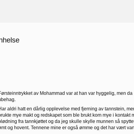
nnhelse
Førsteinntrykket av Mohammad var at han var hyggelig, men da 
ubehag.
Har aldri hatt en dårlig opplevelse med fjerning av tannstein, men 
brukte mye makt og redskapet som ble brukt kom mye i kontakt med 
blødning fra tannkjøttet og da jeg skulle skylle munnen så spyttet 
ømt og hovent. Tennene mine er også ømme og det har vært vans