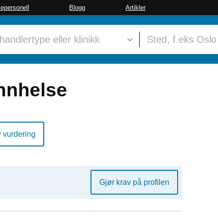
sepersonell
Blogg
Artikler
annhelse
y vurdering
Gjør krav på profilen