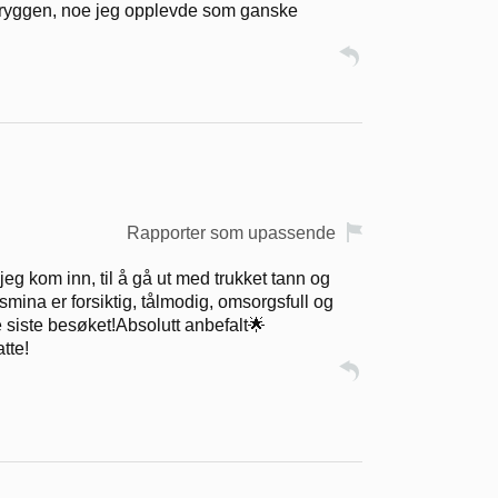
g ryggen, noe jeg opplevde som ganske
Rapporter som upassende
eg kom inn, til å gå ut med trukket tann og
mina er forsiktig, tålmodig, omsorgsfull og
ke siste besøket!Absolutt anbefalt🌟
atte!