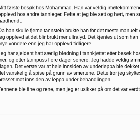
Mitt første besøk hos Mohammad. Han var veldig imøtekommende 
opplevd hos andre tannleger. Følte at jeg ble sett og hørt, men
hardhendt.
Da han skulle fjerne tannstein brukte han for det meste manuelt 
jeg opplevd at det blir brukt mer ultralyd. Det kjentes ut som han
mye vondere enn jeg har opplevd tidligere.
Jeg har sjeldent hatt særlig blødning i tannkjøttet etter besøk
mer, og etter tannpuss flere dager senere. Jeg hadde veldig øm
dagen. Det verste var at hele innsiden av underleppa ble dekket 
det vanskelig å spise på grunn av smertene. Dette tror jeg skylte
presset mot innsiden av leppa under behandlingen.
Tennene ble fine og rene, men jeg er usikker på om det var verdt 