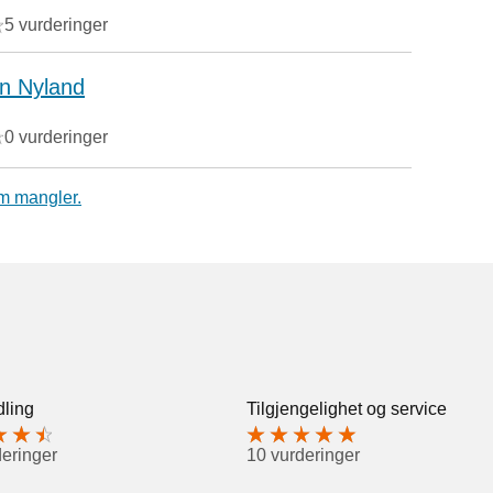
5 vurderinger
in Nyland
0 vurderinger
m mangler.
ling
Tilgjengelighet og service
deringer
10 vurderinger