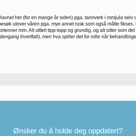
Havnet her (for en mange år siden) pga. tannverk i romjula selv 
besøk utover våren pga. mye annet rusk som også måtte fikses. F
fortenner mm. Alt utført tipp-topp og grundig, og alt sitter som d
(dengang ihvertfall), men hva spiller det for rolle når behandling
Ønsker du å holde deg oppdatert?