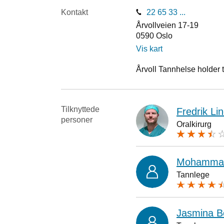
Kontakt
22 65 33 ...
Årvollveien 17-19
0590
Oslo
Vis kart
Årvoll Tannhelse holder ti
Tilknyttede
Fredrik Li
personer
Oralkirurg
Mohammad
Tannlege
Jasmina B