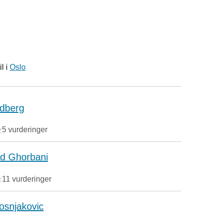
l i
Oslo
ndberg
5 vurderinger
 Ghorbani
11 vurderinger
osnjakovic