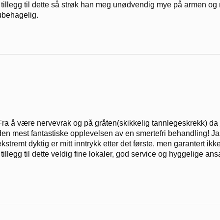
I tillegg til dette så strøk han meg unødvendig mye på armen o
ubehagelig.
Fra å være nervevrak og på gråten(skikkelig tannlegeskrekk) da j
den mest fantastiske opplevelsen av en smertefri behandling! Jas
ekstremt dyktig er mitt inntrykk etter det første, men garantert ik
I tillegg til dette veldig fine lokaler, god service og hyggelige ans