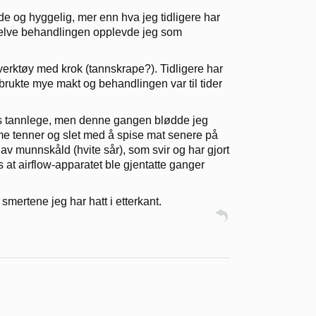
og hyggelig, mer enn hva jeg tidligere har
 selve behandlingen opplevde jeg som
verktøy med krok (tannskrape?). Tidligere har
 brukte mye makt og behandlingen var til tider
 hos tannlege, men denne gangen blødde jeg
me tenner og slet med å spise mat senere på
av munnskåld (hvite sår), som svir og har gjort
s at airflow-apparatet ble gjentatte ganger
smertene jeg har hatt i etterkant.