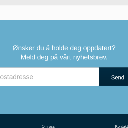
Ønsker du å holde deg oppdatert?
Meld deg på vårt nyhetsbrev.
Send
Om oss
Kontakt