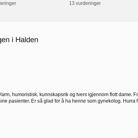
deringer
13 vurderinger
gen i Halden
Varm, humoristisk, kunnskapsrik og tvers igjennom flott dame. Fo
sine pasienter. Er så glad for å ha henne som gynekolog. Hurra 