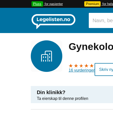
Pluss
for pasienter
Premium
for hel
Gynekolo
Skriv n
16 vurderinger
Din klinikk?
Ta eierskap til denne profilen