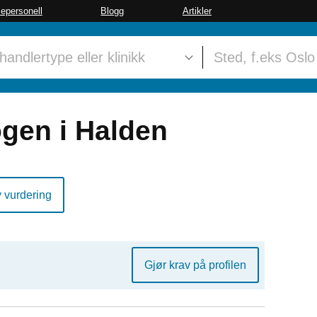
sepersonell
Blogg
Artikler
gen i Halden
y vurdering
Gjør krav på profilen