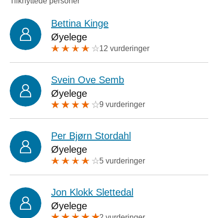
Tilknyttede personer
Bettina Kinge
Øyelege
12 vurderinger
Svein Ove Semb
Øyelege
9 vurderinger
Per Bjørn Stordahl
Øyelege
5 vurderinger
Jon Klokk Slettedal
Øyelege
2 vurderinger