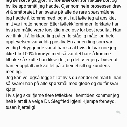
jeg ønsket å gå gjort, hvilke føflekker som skulle bort og
hvilke spørsmål jeg hadde. Gjennom hele prosessen drev
vi å småpratet, han svarte på alle de rare spørsmålene
jeg hadde å komme med, og alt i alt følte jeg at ansiktet
mitt var i rette hender. Etter føflekkfjerningen forklarte han
hva jeg måtte være forsiktig med osv for best resultat. Han
var flink til å forklare ting på en forståelig måte, og hele
opplevelsen var veldig positiv. En annen ting som var
veldig betryggende var at han sa at hvis det var noe jeg
ikke blir 100% fornøyd med så var det bare å komme
tilbake så skulle han fikse det, og det føler jeg at viser at
han er opptatt av kvalitet på arbeidet sitt og kundens
mening.
Jeg kan vel også legge til at hvis du sender en mail til han
så svarer han på alle spørsmål med glede og du får svar
kjapt.
Hvis jeg skal fjerne flere føflekker i fremtiden kommer jeg
helt klart til å velge Dr. Siegfried igjen! Kjempe fornøyd,
tusen hjertelig!