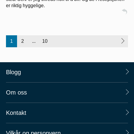
er riktig hyggelige.
1
2
...
10
Blogg
Om oss
Kontakt
Vilkår og personvern