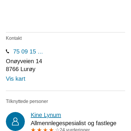
Kontakt
75 09 15 ...
Onøyveien 14
8766
Lurøy
Vis kart
Tilknyttede personer
Kine Lynum
Allmennlegespesialist og fastlege
24 vurderinger