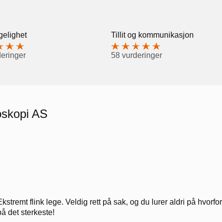
gelighet
Tillit og kommunikasjon
deringer
58 vurderinger
oskopi AS
Ekstremt flink lege. Veldig rett på sak, og du lurer aldri på hvorf
på det sterkeste!