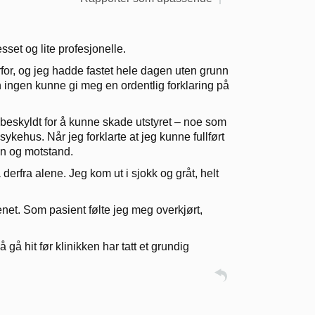
sset og lite profesjonelle.
rfor, og jeg hadde fastet hele dagen uten grunn
n ingen kunne gi meg en ordentlig forklaring på
g beskyldt for å kunne skade utstyret – noe som
sykehus. Når jeg forklarte at jeg kunne fullført
n og motstand.
a derfra alene. Jeg kom ut i sjokk og gråt, helt
enet. Som pasient følte jeg meg overkjørt,
gå hit før klinikken har tatt et grundig