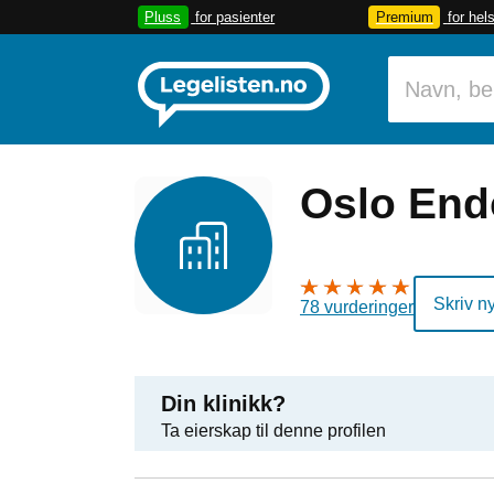
Pluss
for pasienter
Premium
for hel
Oslo End
Skriv n
78 vurderinger
Din klinikk?
Ta eierskap til denne profilen