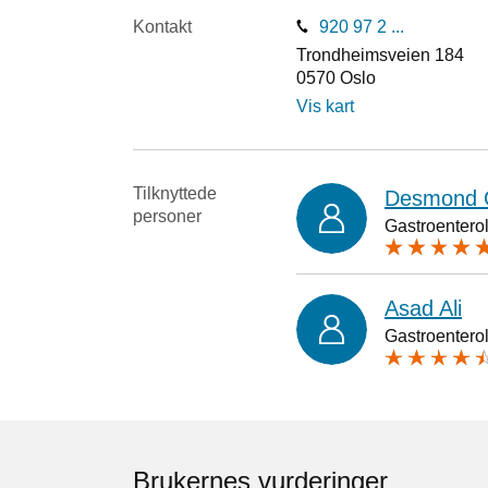
Kontakt
920 97 2 ...
Trondheimsveien 184
0570
Oslo
Vis kart
Tilknyttede
Desmond 
personer
Gastroentero
Asad Ali
Gastroentero
Brukernes vurderinger