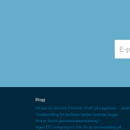
Blogg
Nå kan du aktivere Premium Profil på Legelisten – direkt
Timebestilling for fastleger hjelper fastlege bygge...
Hva er Norsk pasientskadeerstatning?
Ingen EPJ-integrasjon? Slik får du timebestilling på...