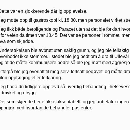
Dette var en sjokkerende dårlig opplevelse.
Jeg møtte opp til gastroskopi kl. 18:30, men personalet virket stre
Jeg fikk både beroligende og Paracet uten at det ble forklart hvo
i for veien da timen var 18.45. Det var tre personer i rommet, me
hva som skjedde.
Undersøkelsen ble avbrutt uten saklig grunn, og jeg ble feilakti
overhodet ikke stemmer. I stedet ble jeg bedt om å dra til Ullevål 
og at de måtte kommunisere bedre så ble jeg møtt med aggresjo
Etterpå ble jeg overlatt til meg selv, fortsatt bedøvet, og måtte dr
uten oppfølging eller forklaring.
Jeg har aldri tidligere opplevd så uverdig behandling i helseves
ydmyket og utrygg.
Det som skjedde her er ikke akseptabelt, og jeg anbefaler ingen å 
oppgjør med hvordan de behandler pasienter.