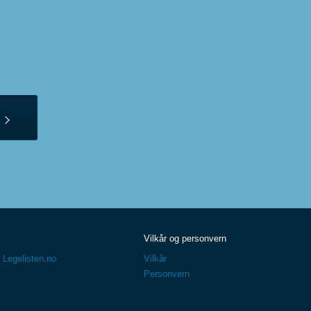
Vilkår og personvern
 Legelisten.no
Vilkår
Personvern