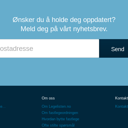
Ønsker du å holde deg oppdatert?
Meld deg på vårt nyhetsbrev.
Send
Om oss
Kontakt
e...
Om Legelisten.no
Kontakt
Om fastlegeordningen
Hvordan bytte fastlege
Ofte stilte spørsmål