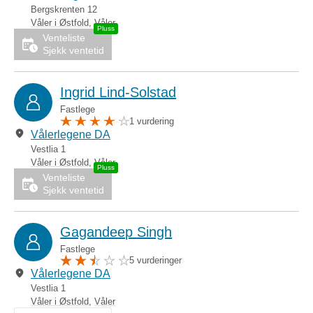
Bergskrenten 12
Våler i Østfold
,
Våler
Venteliste
Sjekk ventetid
Ingrid Lind-Solstad
Fastlege
1 vurdering
Vålerlegene DA
Vestlia 1
Våler i Østfold
,
Våler
Venteliste
Sjekk ventetid
Gagandeep Singh
Fastlege
5 vurderinger
Vålerlegene DA
Vestlia 1
Våler i Østfold
,
Våler