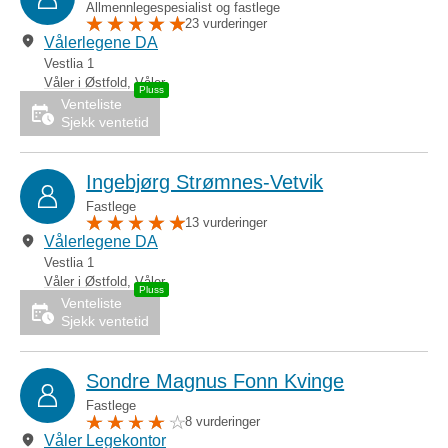
Allmennlegespesialist og fastlege
23 vurderinger
Vålerlegene DA
Vestlia 1
Våler i Østfold
,
Våler
Venteliste
Sjekk ventetid
Ingebjørg Strømnes-Vetvik
Fastlege
13 vurderinger
Vålerlegene DA
Vestlia 1
Våler i Østfold
,
Våler
Venteliste
Sjekk ventetid
Sondre Magnus Fonn Kvinge
Fastlege
8 vurderinger
Våler Legekontor