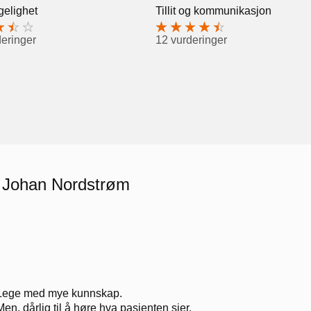
gelighet
Tillit og kommunikasjon
deringer
12 vurderinger
d Johan Nordstrøm
Lege med mye kunnskap.
Men, dårlig til å høre hva pasienten sier.