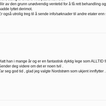
Blir av den grunn unødvendig ventetid for å få rett behandling 
hadde lyttet derimot.
Er også utrolig treg til å sende info/søknader til andre etater en
Hatt han i mange år og er en fantastisk dyktig lege som ALLTID f
Sender deg videre om det er noen tvil .
Tar seg god tid , glad jeg valgte Nordstrøm som ukjent innflytter .