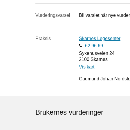
Vurderings­varsel
Bli varslet når nye vurder
Praksis
Skarnes Legesenter
62 96 69 ...
Sykehusveien 24
2100
Skarnes
Vis kart
Gudmund Johan Nordstrøm
Brukernes vurderinger