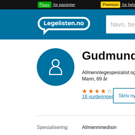
Pluss
for pasienter
Premium
for hel
Gudmund
Allmennlegespesialist og
Mann, 69 år
Skriv n
18 vurderinger
Spesialisering
Allmennmedisin