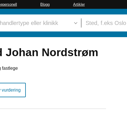
sepersonell
Blogg
Artikler
 Johan Nordstrøm
 fastlege
y vurdering