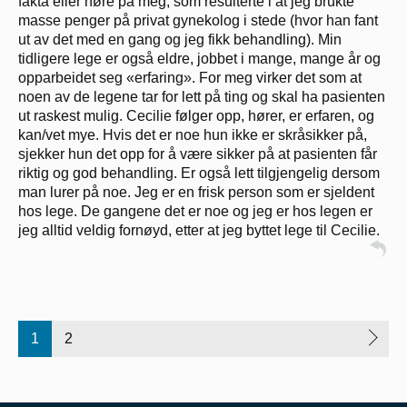
fakta eller høre på meg, som resulterte i at jeg brukte
masse penger på privat gynekolog i stede (hvor han fant
ut av det med en gang og jeg fikk behandling). Min
tidligere lege er også eldre, jobbet i mange, mange år og
opparbeidet seg «erfaring». For meg virker det som at
noen av de legene tar for lett på ting og skal ha pasienten
ut raskest mulig. Cecilie følger opp, hører, er erfaren, og
kan/vet mye. Hvis det er noe hun ikke er skråsikker på,
sjekker hun det opp for å være sikker på at pasienten får
riktig og god behandling. Er også lett tilgjengelig dersom
man lurer på noe. Jeg er en frisk person som er sjeldent
hos lege. De gangene det er noe og jeg er hos legen er
jeg alltid veldig fornøyd, etter at jeg byttet lege til Cecilie.
1
2