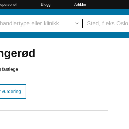
sepersonell
Blogg
Artikler
ngerød
 fastlege
y vurdering