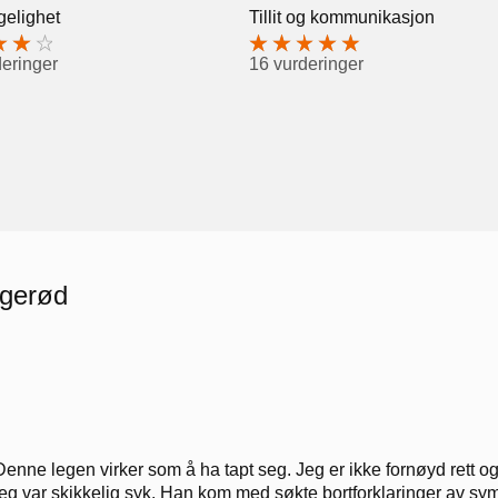
gelighet
Tillit og kommunikasjon
deringer
16 vurderinger
ngerød
Denne legen virker som å ha tapt seg. Jeg er ikke fornøyd rett og 
jeg var skikkelig syk. Han kom med søkte bortforklaringer av sy