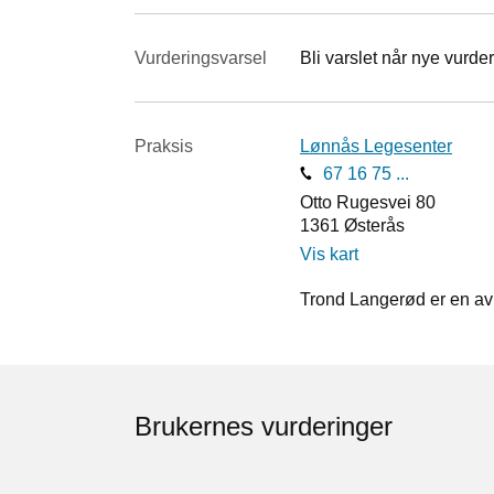
Vurderings­varsel
Bli varslet når nye vurder
Praksis
Lønnås Legesenter
67 16 75 ...
Otto Rugesvei 80
1361
Østerås
Vis kart
Trond Langerød er en av 
Brukernes vurderinger