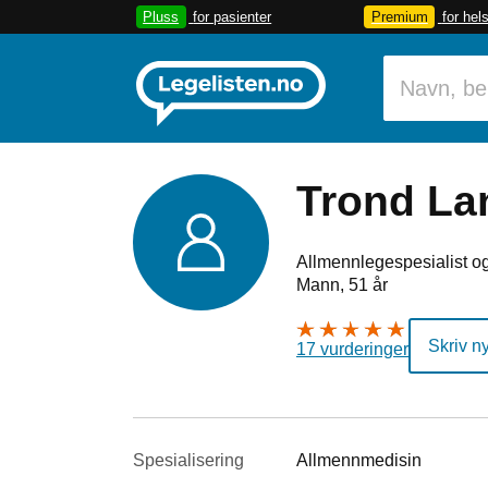
Pluss
for pasienter
Premium
for hel
Trond La
Allmennlegespesialist og
Mann, 51 år
Skriv n
17 vurderinger
Spesialisering
Allmennmedisin