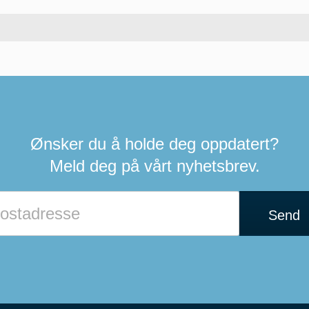
Ønsker du å holde deg oppdatert?
Meld deg på vårt nyhetsbrev.
Send