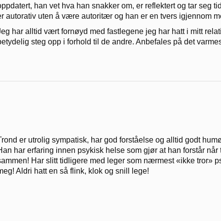
oppdatert, han vet hva han snakker om, er reflektert og tar seg tid t
er autorativ uten å være autoritær og han er en tvers igjennom m
Jeg har alltid vært fornøyd med fastlegene jeg har hatt i mitt rela
betydelig steg opp i forhold til de andre. Anbefales på det varmes
Trond er utrolig sympatisk, har god forståelse og alltid godt humør
Han har erfaring innen psykisk helse som gjør at han forstår når 
sammen! Har slitt tidligere med leger som nærmest «ikke tror» p
meg! Aldri hatt en så flink, klok og snill lege!