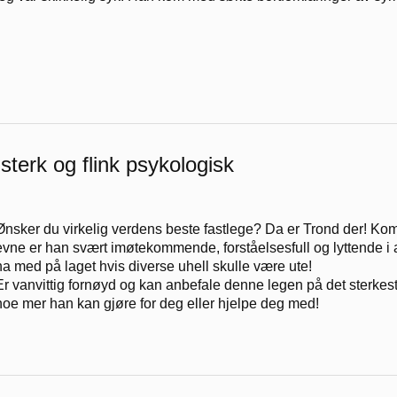
sterk og flink psykologisk
Ønsker du virkelig verdens beste fastlege? Da er Trond der! Kom
evne er han svært imøtekommende, forståelsesfull og lyttende i al
ha med på laget hvis diverse uhell skulle være ute!
Er vanvittig fornøyd og kan anbefale denne legen på det sterkeste
noe mer han kan gjøre for deg eller hjelpe deg med!