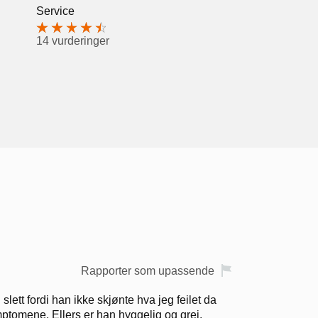
Service
14 vurderinger
Rapporter som upassende
slett fordi han ikke skjønte hva jeg feilet da
mptomene. Ellers er han hyggelig og grei.