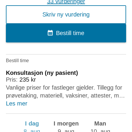
33 vurderinger
Skriv ny vurdering
Bestill time
Bestill time
Konsultasjon (ny pasient)
Pris:
235 kr
Vanlige priser for fastleger gjelder. Tillegg for
prøvetaking, materiell, vaksiner, attester, mm
kan forekomme. Hvis du er eksisterende
Les mer
pasient, vennligst bestill time på Helsenorge
eller ved å ringe legekontoret.
I dag
I morgen
Man
8. aug
9. aug
10. aug