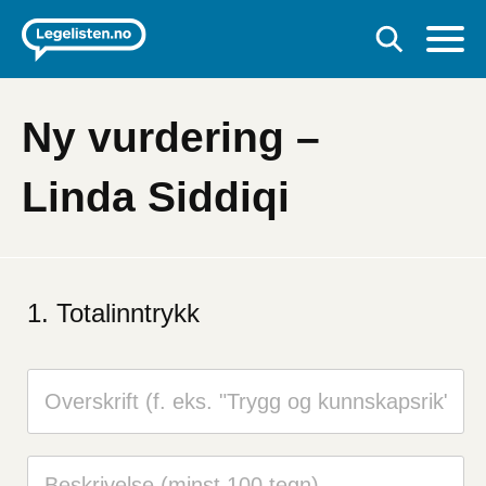
Ny vurdering –
Linda Siddiqi
Hvis
du
Totalinntrykk
er
et
menneske
kan
du
ignorere
dette
feltet