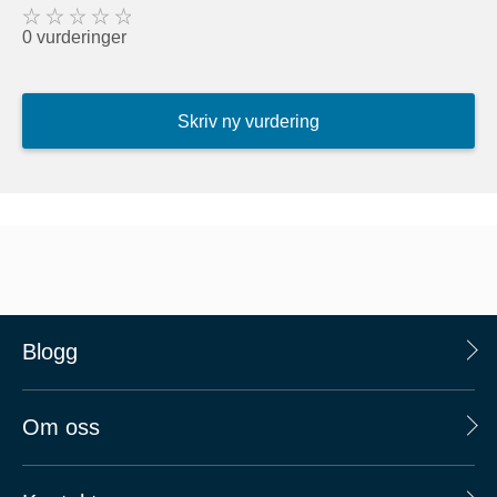
0 vurderinger
Skriv ny vurdering
Blogg
Om oss