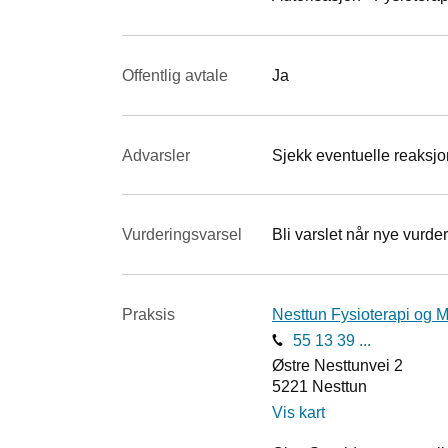
Offentlig avtale
Ja
Advarsler
Sjekk eventuelle reaksjon
Vurderings­varsel
Bli varslet når nye vurder
Praksis
Nesttun Fysioterapi og M
55 13 39 ...
Østre Nesttunvei 2
5221
Nesttun
Vis kart