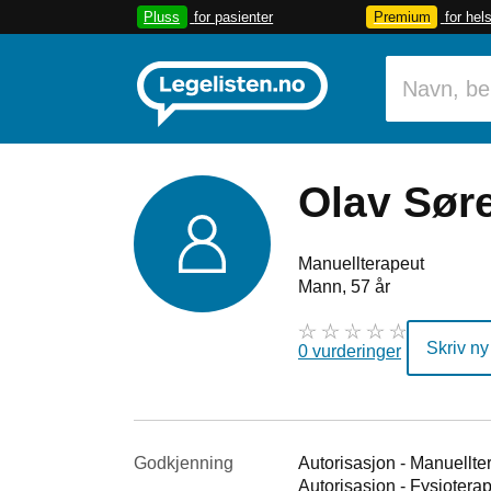
Pluss
for pasienter
Premium
for hel
Olav Sør
Manuellterapeut
Mann, 57 år
Skriv ny
0 vurderinger
Godkjenning
Autorisasjon - Manuellte
Autorisasjon - Fysiotera