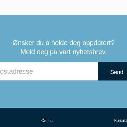
Ønsker du å holde deg oppdatert?
Meld deg på vårt nyhetsbrev.
Hvis
du
Send
er
et
menneske
kan
du
ignorere
dette
feltet
Om oss
Kontakt