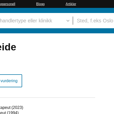
sepersonell
Blogg
Artikler
eide
 vurdering
rapeut (2023)
peut (1994)