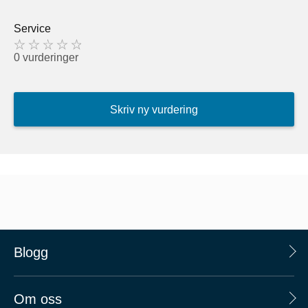
Service
0 vurderinger
Skriv ny vurdering
Blogg
Om oss