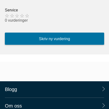
Service
0 vurderinger
Skriv ny vurdering
Blogg
Om oss