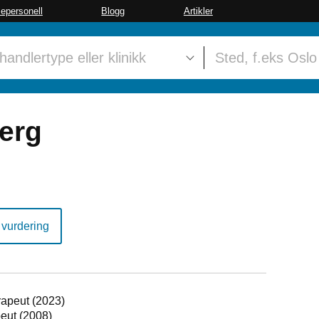
sepersonell
Blogg
Artikler
erg
 vurdering
rapeut (2023)
peut (2008)