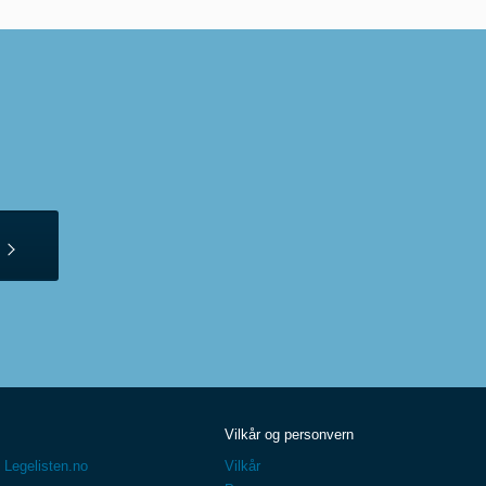
Vilkår og personvern
 Legelisten.no
Vilkår