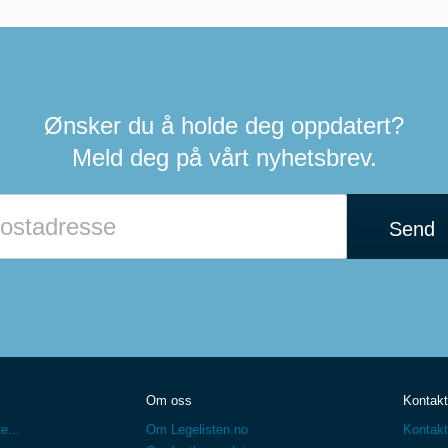
Ønsker du å holde deg oppdatert?
Meld deg på vårt nyhetsbrev.
Hvis
du
Send
er
et
menneske
kan
du
ignorere
dette
feltet
Om oss
Kontakt
e...
Om Legelisten.no
Kontakt