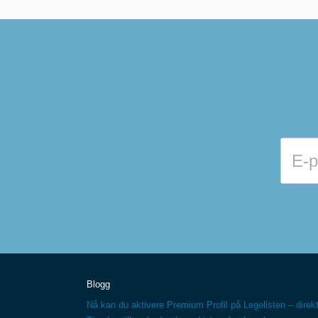
Blogg
Nå kan du aktivere Premium Profil på Legelisten – direkt