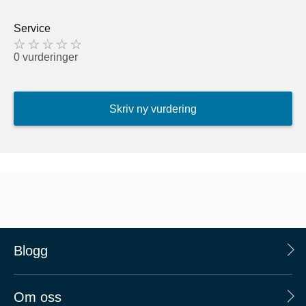
Service
0 vurderinger
Skriv ny vurdering
Blogg
Om oss