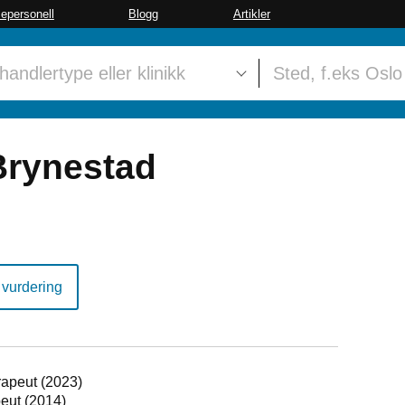
sepersonell
Blogg
Artikler
Brynestad
 vurdering
rapeut (2023)
peut (2014)