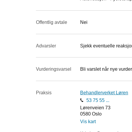
Offentlig avtale
Nei
Advarsler
Sjekk eventuelle reaksjon
Vurderings­varsel
Bli varslet når nye vurder
Praksis
Behandlerverket Løren
53 75 55 ...
Lørenveien 73
0580
Oslo
Vis kart