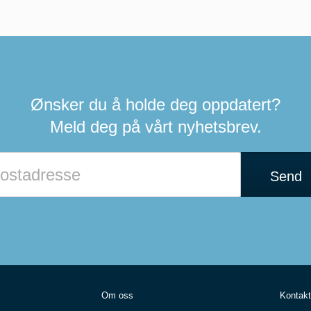
Ønsker du å holde deg oppdatert?
Meld deg på vårt nyhetsbrev.
Hvis
du
Send
er
et
menneske
kan
du
ignorere
dette
feltet
Om oss
Kontakt