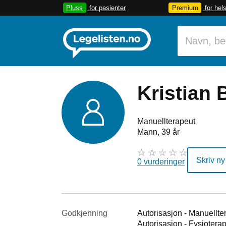
Pluss
for pasienter
Premium
for hel
Kristian 
Manuellterapeut
Mann, 39 år
Skriv ny
0 vurderinger
Godkjenning
Autorisasjon - Manuellte
Autorisasjon - Fysiotera