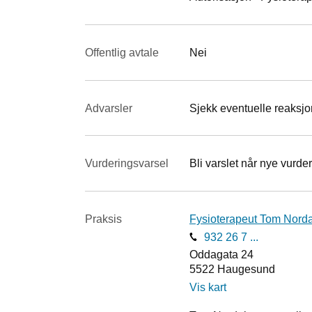
Offentlig avtale
Nei
Advarsler
Sjekk eventuelle reaksjon
Vurderings­varsel
Bli varslet når nye vurder
Praksis
Fysioterapeut Tom Norda
932 26 7 ...
Oddagata 24
5522
Haugesund
Vis kart