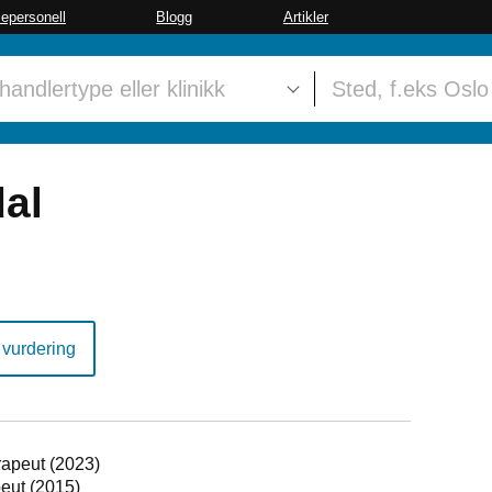
sepersonell
Blogg
Artikler
al
 vurdering
rapeut (2023)
peut (2015)