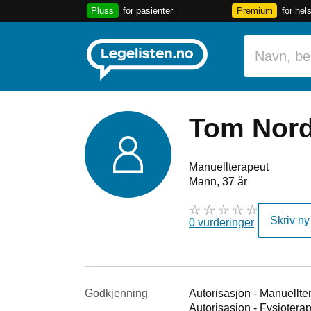
Pluss
for pasienter
Premium
for hel
Tom Nord
Manuellterapeut
Mann, 37 år
Skriv ny
0 vurderinger
Godkjenning
Autorisasjon - Manuellte
Autorisasjon - Fysiotera