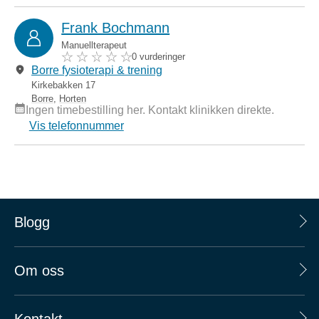
Frank Bochmann
Manuellterapeut
0 vurderinger
Borre fysioterapi & trening
Kirkebakken 17
Borre
,
Horten
Ingen timebestilling her. Kontakt klinikken direkte.
Vis telefonnummer
Blogg
Om oss