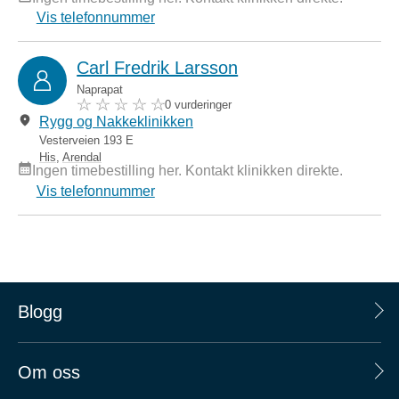
Vis telefonnummer
Carl Fredrik Larsson
Naprapat
0 vurderinger
Rygg og Nakkeklinikken
Vesterveien 193 E
His
,
Arendal
Ingen timebestilling her. Kontakt klinikken direkte.
Vis telefonnummer
Blogg
Om oss