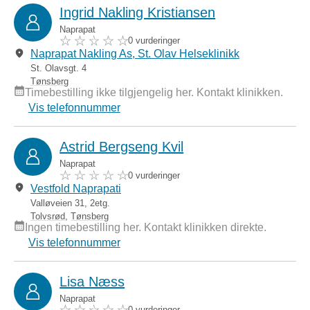
Ingrid Nakling Kristiansen
Naprapat
0 vurderinger
Naprapat Nakling As, St. Olav Helseklinikk
St. Olavsgt. 4
Tønsberg
Timebestilling ikke tilgjengelig her. Kontakt klinikken.
Vis telefonnummer
Astrid Bergseng Kvil
Naprapat
0 vurderinger
Vestfold Naprapati
Valløveien 31, 2etg.
Tolvsrød
,
Tønsberg
Ingen timebestilling her. Kontakt klinikken direkte.
Vis telefonnummer
Lisa Næss
Naprapat
0 vurderinger