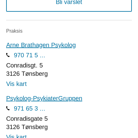
Bli varslet
Praksis
Arne Brathagen Psykolog
970 71 5 ...
Conradisgt. 5
3126
Tønsberg
Vis kart
Psykolog-PsykiaterGruppen
971 65 3 ...
Conradisgate 5
3126
Tønsberg
Vis kart