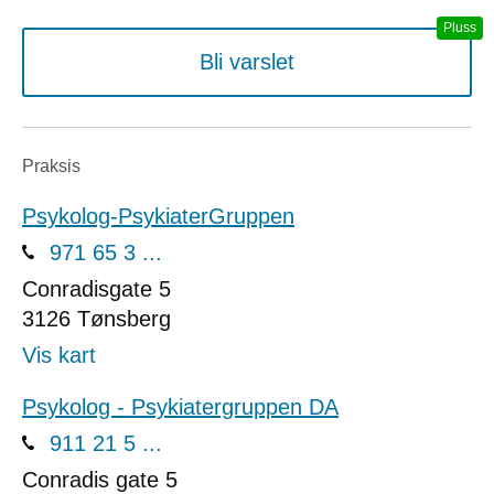
Bli varslet
Praksis
Psykolog-PsykiaterGruppen
971 65 3 ...
Conradisgate 5
3126
Tønsberg
Vis kart
Psykolog - Psykiatergruppen DA
911 21 5 ...
Conradis gate 5