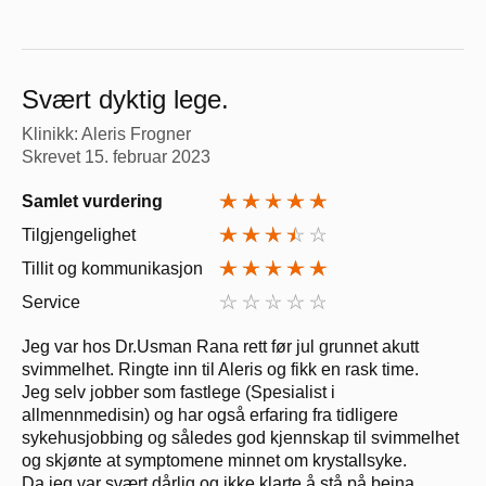
Svært dyktig lege.
Klinikk: Aleris Frogner
Skrevet
15. februar 2023
Samlet vurdering
Tilgjengelighet
Tillit og kommunikasjon
Service
Jeg var hos Dr.Usman Rana rett før jul grunnet akutt
svimmelhet. Ringte inn til Aleris og fikk en rask time.
Jeg selv jobber som fastlege (Spesialist i
allmennmedisin) og har også erfaring fra tidligere
sykehusjobbing og således god kjennskap til svimmelhet
og skjønte at symptomene minnet om krystallsyke.
Da jeg var svært dårlig og ikke klarte å stå på beina,