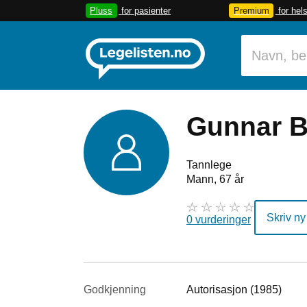
Pluss
for pasienter
Premium
for hel
Gunnar B
Tannlege
Mann, 67 år
Skriv ny
0 vurderinger
Godkjenning
Autorisasjon (1985)