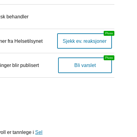
isk behandler
er fra Helsetilsynet
Sjekk ev. reaksjoner
inger blir publisert
Bli varslet
ll er tannlege i
Sel