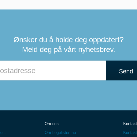
Ønsker du å holde deg oppdatert?
Meld deg på vårt nyhetsbrev.
Hvis
du
Send
er
et
menneske
kan
du
ignorere
dette
feltet
Om oss
Kontakt
e...
Om Legelisten.no
Kontakt