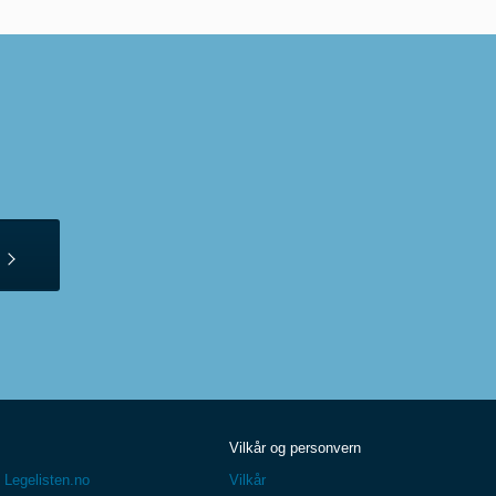
Vilkår og personvern
 Legelisten.no
Vilkår