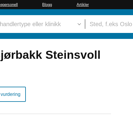
sepersonell
Blogg
Artikler
jørbakk Steinsvoll
 vurdering