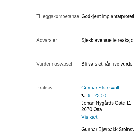
Tilleggskompetanse
Godkjent implantatprotet
Advarsler
Sjekk eventuelle reaksjon
Vurderings­varsel
Bli varslet når nye vurder
Praksis
Gunnar Steinsvoll
61 23 00 ...
Johan Nygårds Gate 11
2670
Otta
Vis kart
Gunnar Bjørbakk Steinsvo