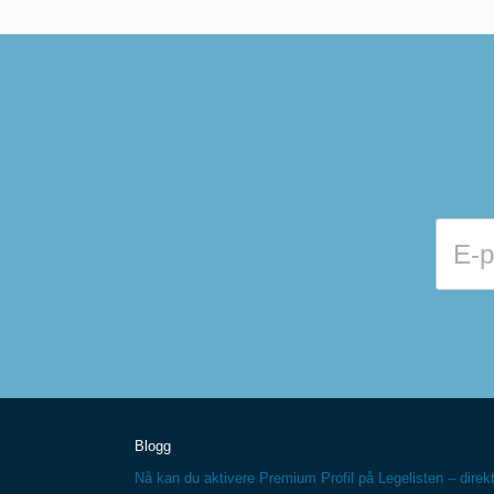
Blogg
Nå kan du aktivere Premium Profil på Legelisten – direkt