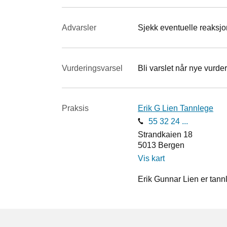
Advarsler
Sjekk eventuelle reaksjon
Vurderings­varsel
Bli varslet når nye vurder
Praksis
Erik G Lien Tannlege
55 32 24 ...
Strandkaien 18
5013
Bergen
Vis kart
Erik Gunnar Lien er tann