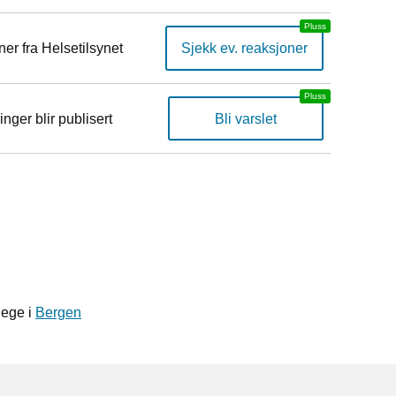
er fra Helsetilsynet
Sjekk ev. reaksjoner
inger blir publisert
Bli varslet
lege i
Bergen