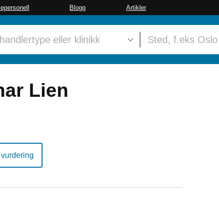
sepersonell
Blogg
Artikler
nar Lien
 vurdering