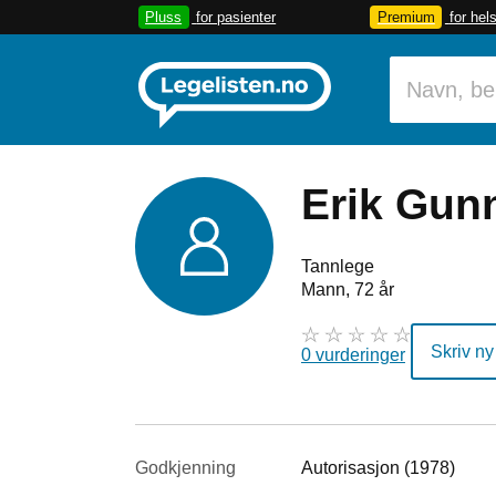
Pluss
for pasienter
Premium
for hel
Erik Gun
Tannlege
Mann, 72 år
Skriv ny
0 vurderinger
Godkjenning
Autorisasjon (1978)