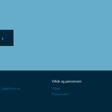
Vilkår og personvern
 Legelisten.no
Vilkår
Personvern