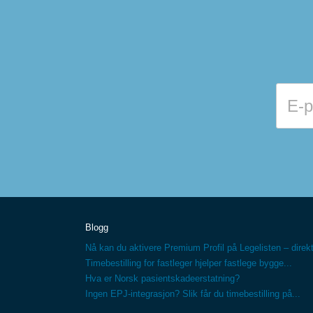
Blogg
Nå kan du aktivere Premium Profil på Legelisten – direkt
Timebestilling for fastleger hjelper fastlege bygge...
Hva er Norsk pasientskadeerstatning?
Ingen EPJ-integrasjon? Slik får du timebestilling på...