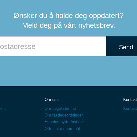
Ønsker du å holde deg oppdatert?
Meld deg på vårt nyhetsbrev.
Send
Om oss
Kontakt
e...
Om Legelisten.no
Kontakt
Om fastlegeordningen
Hvordan bytte fastlege
Ofte stilte spørsmål