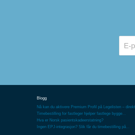
Blogg
Nå kan du aktivere Premium Profil på Legelisten – direkt
Timebestilling for fastleger hjelper fastlege bygge...
Hva er Norsk pasientskadeerstatning?
Ingen EPJ-integrasjon? Slik får du timebestilling på...