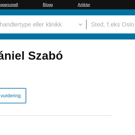
sepersonell
Blogg
Artikler
ániel Szabó
 vurdering