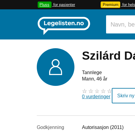
Pluss
for pasienter
Premium
for hel
Szilárd D
Tannlege
Mann, 46 år
Skriv ny
0 vurderinger
Godkjenning
Autorisasjon (2011)