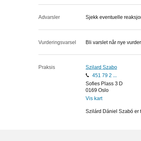
Advarsler
Sjekk eventuelle reaksjon
Vurderings­varsel
Bli varslet når nye vurder
Praksis
Szilard Szabo
451 79 2 ...
Sofies Plass 3 D
0169
Oslo
Vis kart
Szilárd Dániel Szabó er 