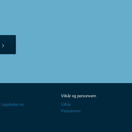
Vilkår og personvern
 Legelisten.no
Vilkår
Personvern