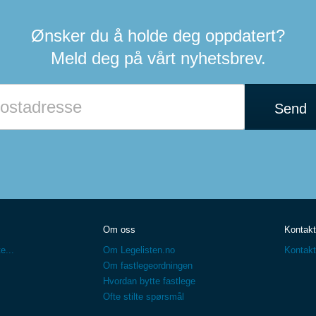
Ønsker du å holde deg oppdatert?
Meld deg på vårt nyhetsbrev.
Send
Om oss
Kontakt
e...
Om Legelisten.no
Kontakt
Om fastlegeordningen
Hvordan bytte fastlege
Ofte stilte spørsmål