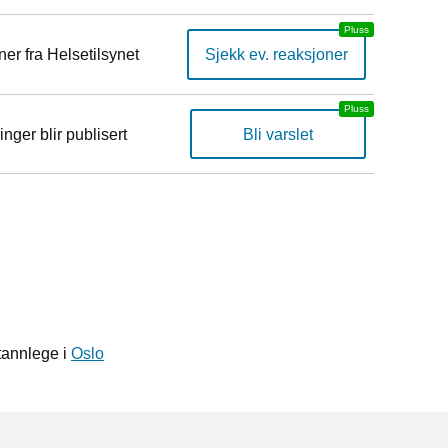
er fra Helsetilsynet
Sjekk ev. reaksjoner
inger blir publisert
Bli varslet
tannlege i
Oslo